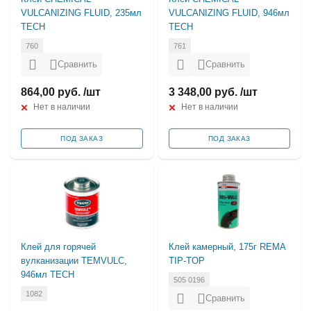
VULCANIZING FLUID, 235мл
VULCANIZING FLUID, 946мл
TECH
TECH
760
761
Сравнить
Сравнить
864,00 руб. /шт
3 348,00 руб. /шт
Нет в наличии
Нет в наличии
ПОД ЗАКАЗ
ПОД ЗАКАЗ
Клей для горячей
Клей камерный, 175г REMA
вулканизации TEMVULC,
TIP-TOP
946мл TECH
505 0196
1082
Сравнить