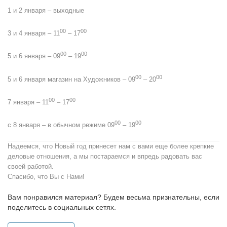
1 и 2 января – выходные
00
00
3 и 4 января – 11
– 17
00
00
5 и 6 января – 09
– 19
00
00
5 и 6 января магазин на Художников – 09
– 20
00
00
7 января – 11
– 17
00
00
с 8 января – в обычном режиме 09
– 19
Надеемся, что Новый год принесет нам с вами еще более крепкие
деловые отношения, а мы постараемся и впредь радовать вас
своей работой.
Спасибо, что Вы с Нами!
Вам понравился материал? Будем весьма признательны, если
поделитесь в социальных сетях.