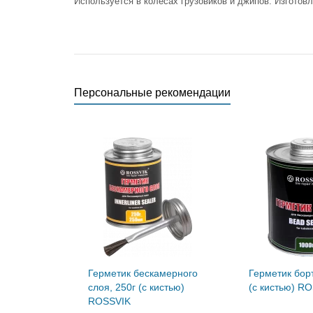
Используется в колесах грузовиков и джипов. Изготовл
Персональные рекомендации
Герметик бескамерного
Герметик борт
слоя, 250г (с кистью)
(с кистью) R
ROSSVIK