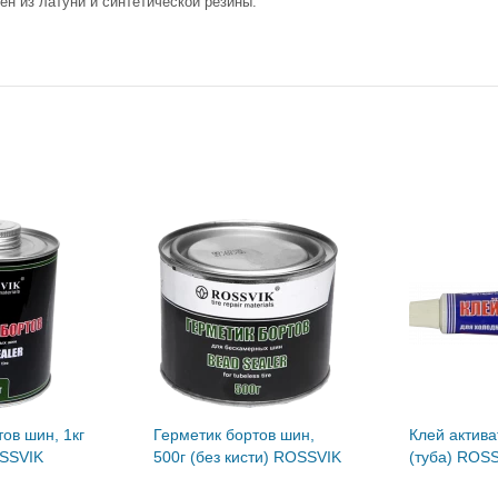
ен из латуни и синтетической резины.
ов шин, 1кг
Герметик бортов шин,
Клей актива
OSSVIK
500г (без кисти) ROSSVIK
(туба) ROS