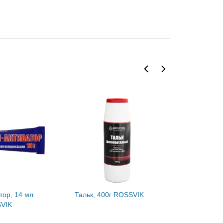
тор, 14 мл
Тальк, 400г ROSSVIK
Паста мон
SVIK
ROSSVIK