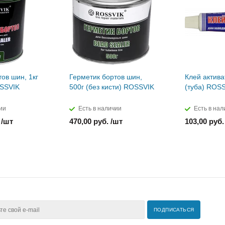
ов шин, 1кг
Герметик бортов шин,
Клей актива
OSSVIK
500г (без кисти) ROSSVIK
(туба) ROS
ии
Есть в наличии
Есть в нал
 /шт
470,00 руб. /шт
103,00 руб.