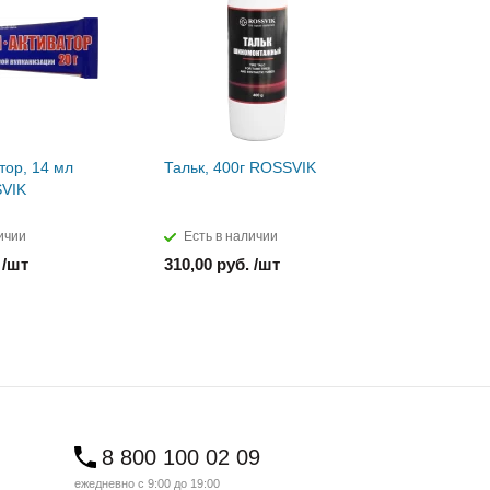
тор, 14 мл
Тальк, 400г ROSSVIK
Паста мон
SVIK
ROSSVIK
ичии
Есть в наличии
Есть в н
 /шт
310,00 руб. /шт
850,00 ру
8 800 100 02 09
ежедневно с 9:00 до 19:00