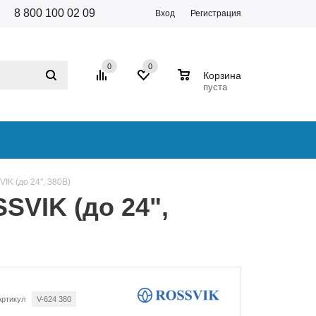
8 800 100 02 09
Вход
Регистрация
0
0
0
Корзина
пуста
K (до 24", 380В)
SVIK (до 24",
Артикул
V-624 380