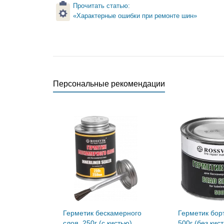
Прочитать статью:
«Характерные ошибки при ремонте шин»
Персональные рекомендации
Герметик бескамерного
Герметик бор
слоя, 250г (с кистью)
500г (без кис