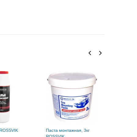
г ROSSVIK
Паста монтажная, 3кг
Сырая ре
ROSSVIK
3мм