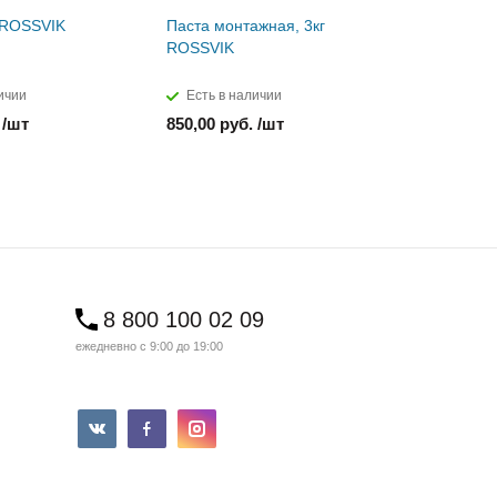
г ROSSVIK
Паста монтажная, 3кг
Сырая ре
ROSSVIK
3мм
ичии
Есть в наличии
Есть в н
 /шт
850,00 руб. /шт
1 610,00 
8 800 100 02 09
ежедневно с 9:00 до 19:00