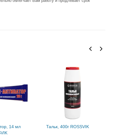
тельно облегчает Вам работу и продлевает срок
тор, 14 мл
Тальк, 400г ROSSVIK
Паста мон
SVIK
ROSSVIK