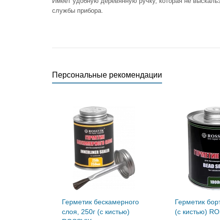
Имеет удобную деревянную ручку, которая не выскальз
службы прибора.
Персональные рекомендации
Герметик бескамерного
Герметик борт
слоя, 250г (с кистью)
(с кистью) R