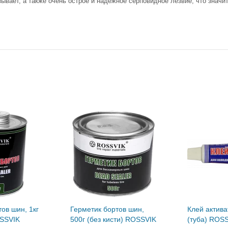
ывает, а также очень острое и надежное серповидное лезвие, что значи
ов шин, 1кг
Герметик бортов шин,
Клей актива
OSSVIK
500г (без кисти) ROSSVIK
(туба) ROS