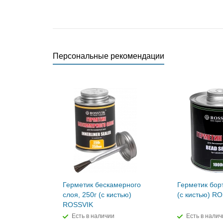
Персональные рекомендации
Герметик бескамерного
Герметик борт
слоя, 250г (с кистью)
(с кистью) R
ROSSVIK
Есть в наличии
Есть в налич