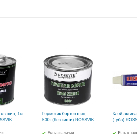
ов шин, 1кг
Герметик бортов шин,
Клей актива
OSSVIK
500г (без кисти) ROSSVIK
(туба) ROS
ии
Есть в наличии
Есть в нал