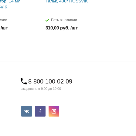
тор, 14 мл
Тальк, 400г ROSSVIK
Паста мон
SVIK
ROSSVIK
ичии
Есть в наличии
Есть в н
 /шт
310,00 руб. /шт
850,00 ру
8 800 100 02 09
ежедневно с 9:00 до 19:00