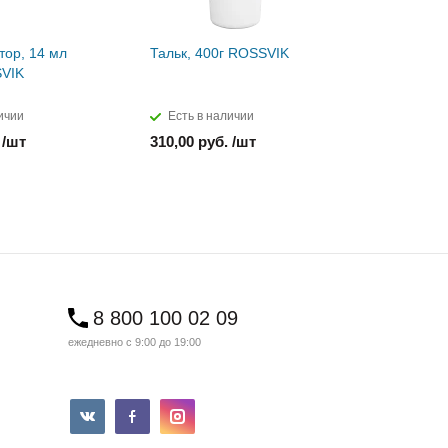
тор, 14 мл
Тальк, 400г ROSSVIK
Паста мон
SVIK
ROSSVIK
ичии
Есть в наличии
Есть в н
 /шт
310,00 руб. /шт
850,00 ру
8 800 100 02 09
ежедневно с 9:00 до 19:00