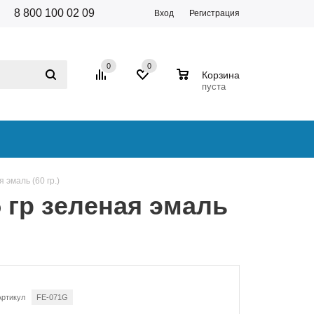
8 800 100 02 09
Вход
Регистрация
0
0
0
Корзина
пуста
 эмаль (60 гр.)
 гр зеленая эмаль
Артикул
FE-071G