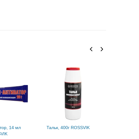
тор, 14 мл
Тальк, 400г ROSSVIK
Паста мон
SVIK
ROSSVIK