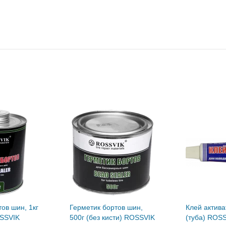
ов шин, 1кг
Герметик бортов шин,
Клей актива
OSSVIK
500г (без кисти) ROSSVIK
(туба) ROS