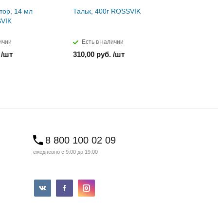
тор, 14 мл
Тальк, 400г ROSSVIK
Паста мон
SVIK
ROSSVIK
ичии
Есть в наличии
Есть в н
 /шт
310,00 руб. /шт
850,00 ру
8 800 100 02 09
ежедневно с 9:00 до 19:00