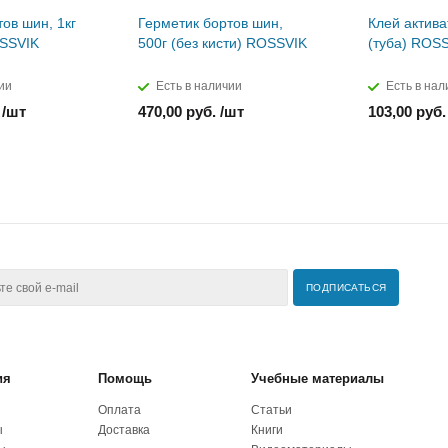
ов шин, 1кг
Герметик бортов шин,
Клей актива
OSSVIK
500г (без кисти) ROSSVIK
(туба) ROS
ии
Есть в наличии
Есть в нал
 /шт
470,00 руб. /шт
103,00 руб.
ия
Помощь
Учебные материалы
Оплата
Статьи
ы
Доставка
Книги