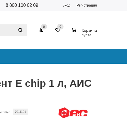
8 800 100 02 09
Вход
Регистрация
0
0
0
Корзина
пуста
т E chip 1 л, АИС
Артикул
7011101