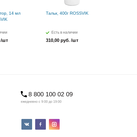
тор, 14 мл
Тальк, 400г ROSSVIK
Паста мон
SVIK
ROSSVIK
ичии
Есть в наличии
Есть в н
 /шт
310,00 руб. /шт
850,00 ру
8 800 100 02 09
ежедневно с 9:00 до 19:00