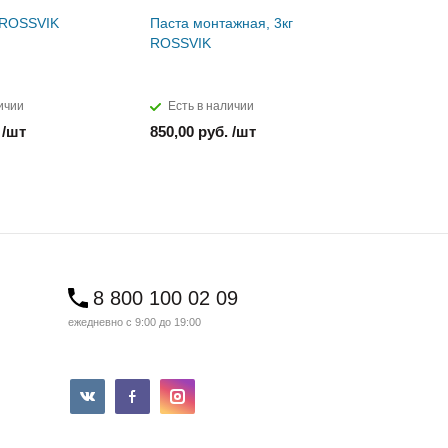
г ROSSVIK
Паста монтажная, 3кг
Сырая ре
ROSSVIK
3мм
ичии
Есть в наличии
Есть в н
 /шт
850,00 руб. /шт
1 610,00 
8 800 100 02 09
ежедневно с 9:00 до 19:00