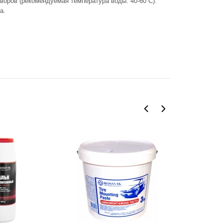
воров (рекомендуемая температура воды: 40-60 С).
а.