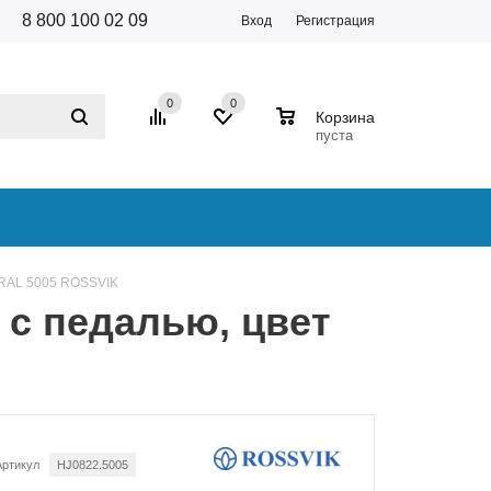
8 800 100 02 09
Вход
Регистрация
0
0
0
Корзина
пуста
й RAL 5005 ROSSVIK
 с педалью, цвет
Артикул
HJ0822.5005