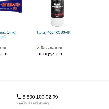
тор, 14 мл
Тальк, 400г ROSSVIK
Паста мон
SVIK
ROSSVIK
ичии
Есть в наличии
Есть в н
 /шт
310,00 руб. /шт
850,00 ру
8 800 100 02 09
ежедневно с 9:00 до 19:00