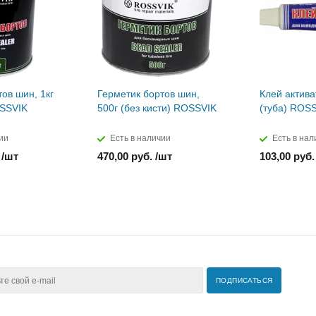
ов шин, 1кг
Герметик бортов шин,
Клей актива
OSSVIK
500г (без кисти) ROSSVIK
(туба) ROS
ии
Есть в наличии
Есть в нал
 /шт
470,00 руб. /шт
103,00 руб.